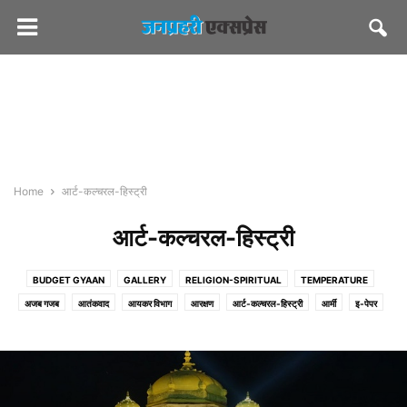
Home
आर्ट-कल्चरल-हिस्ट्री
आर्ट-कल्चरल-हिस्ट्री
BUDGET GYAAN
GALLERY
RELIGION-SPIRITUAL
TEMPERATURE
अजब गजब
आतंकवाद
आयकर विभाग
आरक्षण
आर्ट-कल्चरल-हिस्ट्री
आर्मी
इ-पेपर
एग्रीकल्चर
एजुकेशन
ऑटो/ टेक
ऑडियो-वीडियो
कंज्यूमर
करियर
कर्मचारी संघ
कल्चरल
कोर्ट
क्राइम
खबरों की खबर
खाना खजाना
खिलाफ
चुनाव आयोग
जनप्रहरी एक्सप्रेस
जनप्रहरी लेटेस्ट
जलदाय
जोक्स
ज्योतिष
टूरिज्म
डेयरी
तीसरा मोर्चा
दिवाली
दुर्घटना-हादसे
देश/विदेश
धर्म-अध्यात्म
परिवहन
पीडब्ल्यूडी