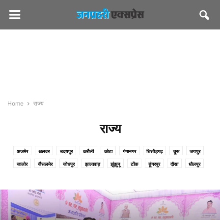
Home
राज्य
राज्य
अजमेर
अलवर
उदयपुर
करौली
कोटा
गंगानगर
चित्तौड़गढ़
चूरू
जयपुर
जालोर
जैसलमेर
जोधपुर
झालावाड़
झुंझुनू
टोंक
डूंगरपुर
दौसा
धौलपुर
नागौर
पाली
प्रतापगढ़
बाड़मेर
बारां
बांसवाड़ा
बीकानेर
बूंदी
भरतपुर
भीलवाड़ा
राजसमंद
सवाईमाधोपुर
सिरोही
सीकर
हनुमानगढ़