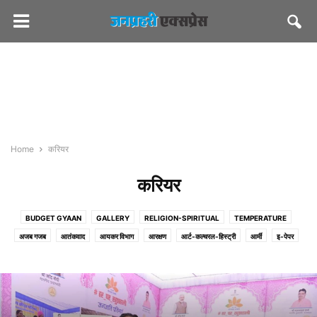
Home
करियर
करियर
BUDGET GYAAN
GALLERY
RELIGION-SPIRITUAL
TEMPERATURE
अजब गजब
आतंकवाद
आयकर विभाग
आरक्षण
आर्ट-कल्चरल-हिस्ट्री
आर्मी
इ-पेपर
एग्रीकल्चर
एजुकेशन
ऑटो/ टेक
ऑडियो-वीडियो
कंज्यूमर
करियर
कर्मचारी संघ
कल्चरल
कोर्ट
क्राइम
खबरों की खबर
खाना खजाना
खिलाफ
चुनाव आयोग
जनप्रहरी एक्सप्रेस
जनप्रहरी लेटेस्ट
जलदाय
जोक्स
ज्योतिष
टूरिज्म
डेयरी
तीसरा मोर्चा
दिवाली
दुर्घटना-हादसे
देश/विदेश
धर्म-अध्यात्म
परिवहन
पीडब्ल्यूडी