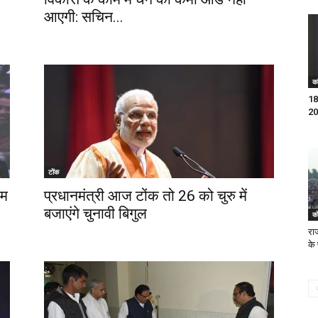
आएगी: सचिन...
का
18व
20
टोंक
ाम
प्रधानमंत्री आज टोंक तो 26 को चुरु में
बजाएंगे चुनावी बिगुल
को
राज
के