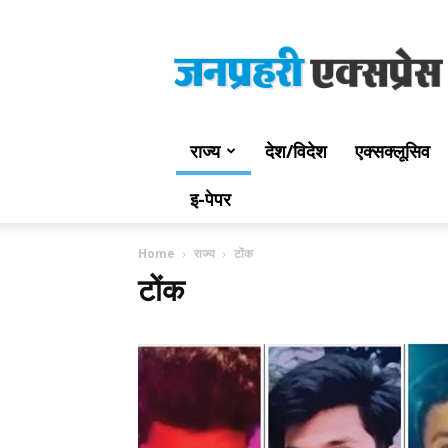
Jan
Prahari
Express
राज्य
देश/विदेश
एक्सक्लूसिव
इ-पेपर
Home
राज्य
टोंक
टोंक