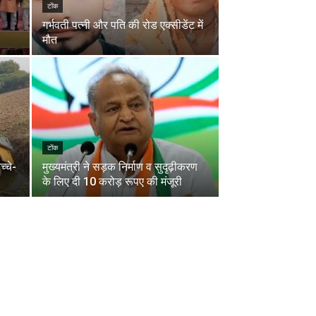
टोंक
गर्भवती पत्नी और पति की रोड एक्सीडेंट में
मौत
टोंक
च्चे-
मुख्यमंत्री ने सड़क निर्माण व सुदृढ़ीकरण
के लिए दी 10 करोड़ रूपए की मंजूरी