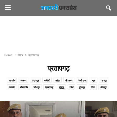
Home
राज्य
प्रतापगढ़
प्रतापगढ़
अजमेर
अलवर
उदयपुर
करौली
कोटा
गंगानगर
चित्तौड़गढ़
चूरू
जयपुर
जालोर
जैसलमेर
जोधपुर
झालावाड़
झुंझुनू
टोंक
डूंगरपुर
दौसा
धौलपुर
नागौर
पाली
प्रतापगढ़
बाड़मेर
बारां
बांसवाड़ा
बीकानेर
बूंदी
भरतपुर
भीलवाड़ा
राजसमंद
सवाईमाधोपुर
सिरोही
सीकर
हनुमानगढ़