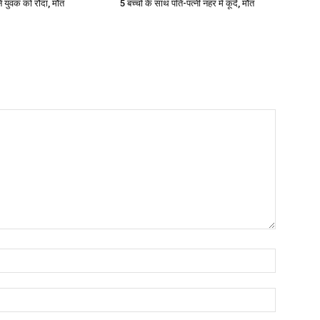
े युवक को रौंदा, मौत
5 बच्चों के साथ पति-पत्नी नहर में कूदे, मौत