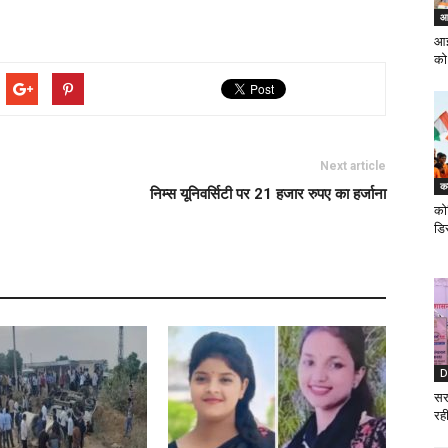
आर
आई
को
Next article
कर
निम्स यूनिवर्सिटी पर 21 हजार रुपए का हर्जाना
को
डिस
D
सर
रही