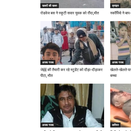
खबरों की खबर
क्राइम
रोडवेज बस ने स्कूटी सवार युवक को रौंदा,मौत
स्कॉर्पियो ने ब
अजब गजब
अजब गजब
जेईई की तैयारी कर रहे स्टूडेंट को दौड़ा-दौड़ाकर
खेलते-खेलते पा
पीटा, मौत
बच्चा
अजब गजब
करियर