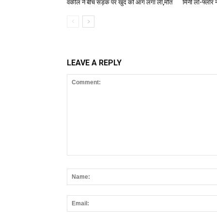
वकील ने बीच सड़क पर खुद को आग लगा ली,मौत
मिनी लो-फ्लोर न
LEAVE A REPLY