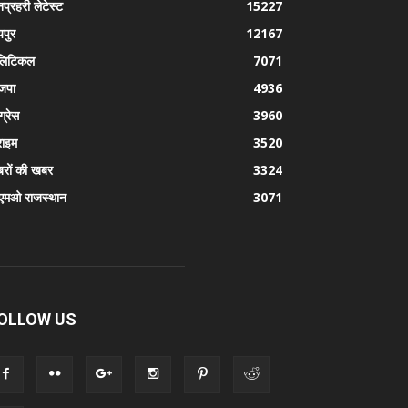
प्रहरी लेटेस्ट
15227
पुर
12167
लिटिकल
7071
जपा
4936
ग्रेस
3960
राइम
3520
रों की खबर
3324
एमओ राजस्थान
3071
OLLOW US