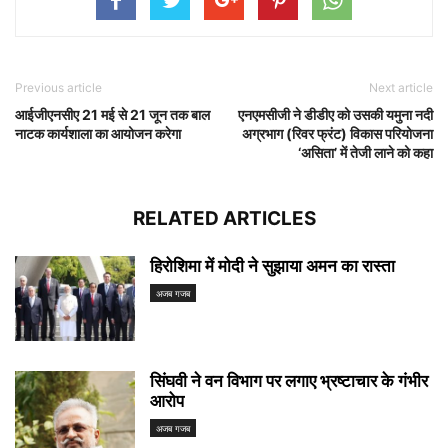
Previous article
Next article
आईजीएनसीए 21 मई से 21 जून तक बाल
एनएमसीजी ने डीडीए को उसकी यमुना नदी
नाटक कार्यशाला का आयोजन करेगा
अग्रभाग (रिवर फ्रंट) विकास परियोजना
‘असिता’ में तेजी लाने को कहा
RELATED ARTICLES
हिरोशिमा में मोदी ने सुझाया अमन का रास्ता
अजब गजब
सिंघवी ने वन विभाग पर लगाए भ्रष्टाचार के गंभीर
आरोप
अजब गजब