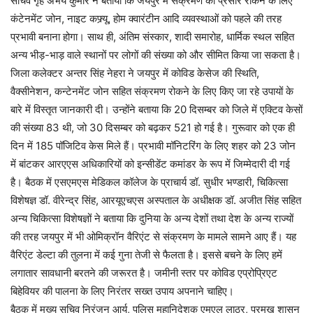
सचिव गृह अभय कुमार ने बताया कि जयपुर में संक्रमण का प्रसार रोकने के लिए
कंटेनमेंट जोन, नाइट कफ्र्यू, होम क्वारंटीन आदि व्यवस्थाओं को पहले की तरह
प्रभावी बनाना होगा। साथ ही, अंतिम संस्कार, शादी समारोह, धार्मिक स्थल सहित
अन्य भीड़-भाड़ वाले स्थानों पर लोगों की संख्या को और सीमित किया जा सकता है।
जिला कलेक्टर अन्तर सिंह नेहरा ने जयपुर में कोविड केसेज की स्थिति,
वैक्सीनेशन, कन्टेनमेंट जोन सहित संक्रमण रोकने के लिए किए जा रहे उपायों के
बारे में विस्तृत जानकारी दी। उन्होंने बताया कि 20 दिसम्बर को जिले में एक्टिव केसों
की संख्या 83 थी, जो 30 दिसम्बर को बढ़कर 521 हो गई है। गुरूवार को एक ही
दिन में 185 पॉजिटिव केस मिले हैं। प्रभावी मॉनिटरिंग के लिए शहर को 23 जोन
में बांटकर आरएएस अधिकारियों को इन्सीडेंट कमांडर के रूप में जिम्मेदारी दी गई
है। बैठक में एसएमएस मेडिकल कॉलेज के प्राचार्य डॉ. सुधीर भण्डारी, चिकित्सा
विशेषज्ञ डॉ. वीरेन्द्र सिंह, आरयूएचएस अस्पताल के अधीक्षक डॉ. अजीत सिंह सहित
अन्य चिकित्सा विशेषज्ञों ने बताया कि दुनिया के अन्य देशों तथा देश के अन्य राज्यों
की तरह जयपुर में भी ओमिक्रॉन वैरिएंट से संक्रमण के मामले सामने आए हैं। यह
वैरिएंट डेल्टा की तुलना में कई गुना तेजी से फैलता है। इससे बचने के लिए हमें
लगातार सावधानी बरतने की जरूरत है। जमीनी स्तर पर कोविड एप्रोप्रिएट
बिहेवियर की पालना के लिए निरंतर सख्त उपाय अपनाने चाहिए।
बैठक में मुख्य सचिव निरंजन आर्य, पुलिस महानिदेशक एमएल लाठर, प्रमुख शासन