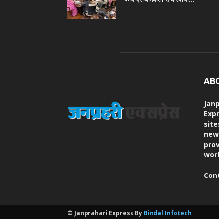
AB
Janp
Expr
site
new
prov
worl
Con
© Janprahari Express By
Bindal Infotech