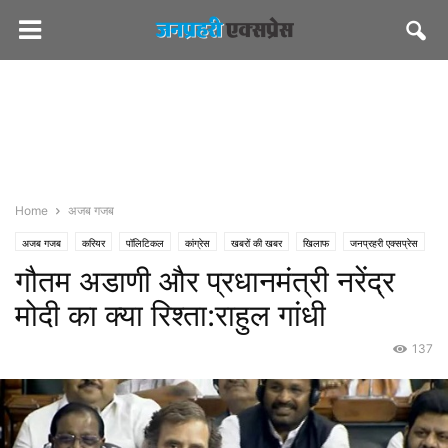
Home
अजब गजब
अजब गजब
करियर
पॉलिटिकल
कांग्रेस
खबरों की खबर
खिलाफ
जनप्रहरी एक्सप्रेस
गौतम अडाणी और प्रधानमंत्री नरेंद्र
जनप्रहरी लेटेस्ट
राज्य
जयपुर
पीएमओ इंडिया
बिजनेस
भाजपा
मोदी का क्या रिश्ता:राहुल गांधी
137