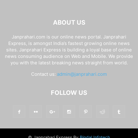
ABOUT US
Janprahari.com is our online news portal. Janprahari
Express, is amongst India’s fastest growing online news
sites. Janprahari Express is building a loyal base of online
news consuming audience on Web and Mobile. We provide
you with the latest breaking news straight from world.
Contact us:
admin@janprahari.com
FOLLOW US
© Janprahari Express By
Bindal Infotech