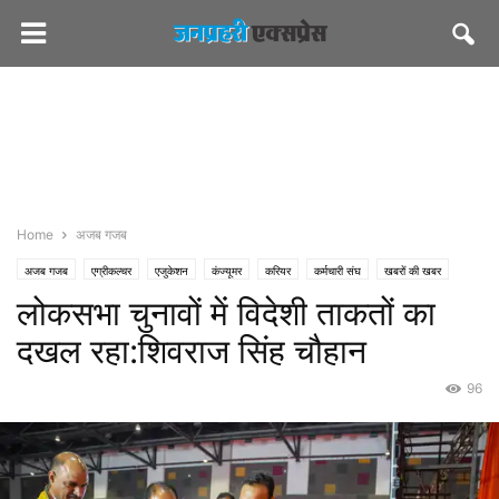
Home
अजब गजब
अजब गजब
एग्रीकल्चर
एजुकेशन
कंज्यूमर
करियर
कर्मचारी संघ
खबरों की खबर
लोकसभा चुनावों में विदेशी ताकतों का
जनप्रहरी एक्सप्रेस
जनप्रहरी लेटेस्ट
राज्य
जयपुर
पॉलिटिकल
पीएमओ इंडिया
भाजपा
मस्त खबर
शासन-प्रशासन
समाज
सीएमओ राजस्थान
दखल रहा:शिवराज सिंह चौहान
96