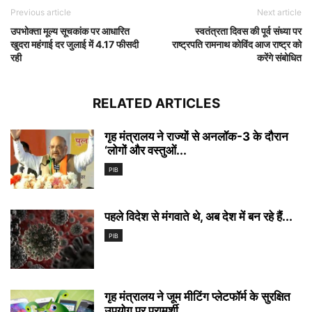
Previous article
Next article
उपभोक्ता मूल्य सूचकांक पर आधारित
स्वतंत्रता दिवस की पूर्व संध्या पर
खुदरा महंगाई दर जुलाई में 4.17 फीसदी
राष्ट्रपति रामनाथ कोविंद आज राष्ट्र को
रही
करेंगे संबोधित
RELATED ARTICLES
गृह मंत्रालय ने राज्यों से अनलॉक-3 के दौरान
‘लोगों और वस्तुओं...
PIB
पहले विदेश से मंगवाते थे, अब देश में बन रहे हैं...
PIB
गृह मंत्रालय ने जूम मीटिंग प्लेटफॉर्म के सुरक्षित
उपयोग पर परामर्शी...