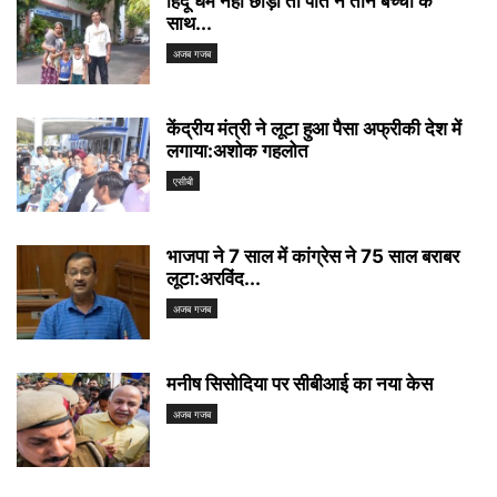
हिंदू धर्म नहीं छोड़ा तो पति ने तीन बच्चों के
साथ...
अजब गजब
केंद्रीय मंत्री ने लूटा हुआ पैसा अफ्रीकी देश में
लगाया:अशोक गहलोत
एसीबी
भाजपा ने 7 साल में कांग्रेस ने 75 साल बराबर
लूटा:अरविंद...
अजब गजब
मनीष सिसोदिया पर सीबीआई का नया केस
अजब गजब