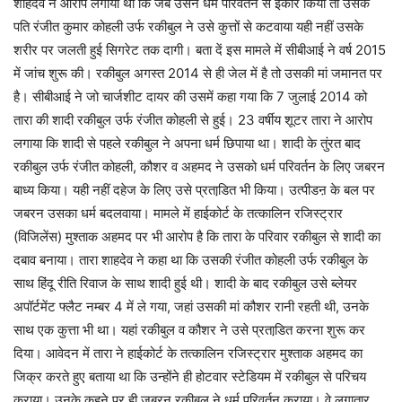
शाहदेव ने आरोप लगाया था कि जब उसने धर्म परिवर्तन से इंकार किया तो उसके
पति रंजीत कुमार कोहली उर्फ रकीबुल ने उसे कुत्तों से कटवाया यही नहीं उसके
शरीर पर जलती हुई सिगरेट तक दागी। बता दें इस मामले में सीबीआई ने वर्ष 2015
में जांच शुरू की। रकीबुल अगस्त 2014 से ही जेल में है तो उसकी मां जमानत पर
है। सीबीआई ने जो चार्जशीट दायर की उसमें कहा गया कि 7 जुलाई 2014 को
तारा की शादी रकीबुल उर्फ रंजीत कोहली से हुई। 23 वर्षीय शूटर तारा ने आरोप
लगाया कि शादी से पहले रकीबुल ने अपना धर्म छिपाया था। शादी के तुंरत बाद
रकीबुल उर्फ रंजीत कोहली, कौशर व अहमद ने उसको धर्म परिवर्तन के लिए जबरन
बाध्य किया। यही नहीं दहेज के लिए उसे प्रताडि़त भी किया। उत्पीडऩ के बल पर
जबरन उसका धर्म बदलवाया। मामले में हाईकोर्ट के तत्कालिन रजिस्ट्रार
(विजिलेंस) मुश्ताक अहमद पर भी आरोप है कि तारा के परिवार रकीबुल से शादी का
दबाव बनाया। तारा शाहदेव ने कहा था कि उसकी रंजीत कोहली उर्फ रकीबुल के
साथ हिंदू रीति रिवाज के साथ शादी हुई थी। शादी के बाद रकीबुल उसे ब्लेयर
अपॉर्टमेंट फ्लैट नम्बर 4 में ले गया, जहां उसकी मां कौशर रानी रहती थी, उनके
साथ एक कुत्ता भी था। यहां रकीबुल व कौशर ने उसे प्रताडि़त करना शुरू कर
दिया। आवेदन में तारा ने हाईकोर्ट के तत्कालिन रजिस्ट्रार मुश्ताक अहमद का
जिक्र करते हुए बताया था कि उन्होंने ही होटवार स्टेडियम में रकीबुल से परिचय
कराया। उनके कहने पर ही जबरन रकीबुल ने धर्म परिवर्तन कराया। वे लगातार