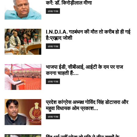
करें: डॉ. किरोड़ीलाल मीणा
अजब गजब
I.N.D.I.A. गठबंधन की मौत तो करीब हो ही गई
है:प्रह्लाद जोशी
अजब गजब
भाजपा ईडी, सीबीआई, आईटी के दम पर राज
करना चाहती हैं:...
अजब गजब
प्रदेश कांग्रेस अध्यक्ष गोविंद सिंह डोटासरा और
महुवा विधायक ओम प्रकाश...
अजब गजब