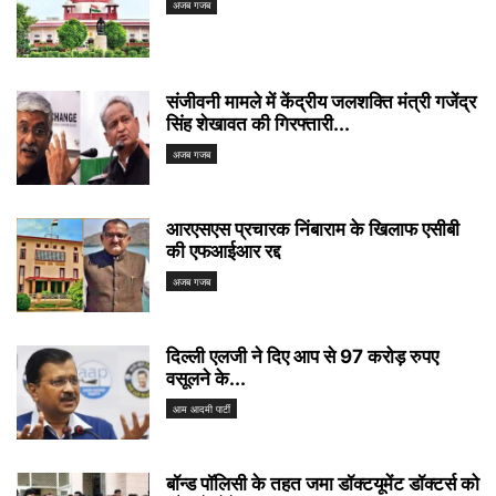
अजब गजब
संजीवनी मामले में केंद्रीय जलशक्ति मंत्री गजेंद्र
सिंह शेखावत की गिरफ्तारी...
अजब गजब
आरएसएस प्रचारक निंबाराम के खिलाफ एसीबी
की एफआईआर रद्द
अजब गजब
दिल्ली एलजी ने दिए आप से 97 करोड़ रुपए
वसूलने के...
आम आदमी पार्टी
बॉन्ड पॉलिसी के तहत जमा डॉक्टयूमेंट डॉक्टर्स को