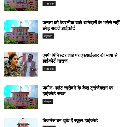
अजब गजब
जनता को पेपरलीक वाले थानेदारों के भरोसे नहीं
छोड़ सकते:हाईकोर्ट
एजुकेशन
एमपी मिनिस्टर शाह पर एफआईआर की भाषा से
हाईकोर्ट नाराज
अजब गजब
जमीन-फ्लैट खरीदने के कैश ट्रांजैक्शन पर
हाईकोर्ट सख्त
कंज्यूमर
बिजनेस बन चुके हैं स्कूल:हाईकोर्ट