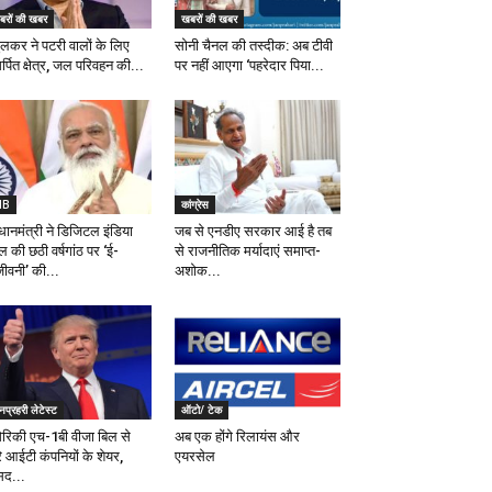
बरों की खबर
खबरों की खबर
दुलकर ने पटरी वालों के लिए
सोनी चैनल की तस्दीक: अब टीवी
्पित क्षेत्र, जल परिवहन की...
पर नहीं आएगा ‘पहरेदार पिया...
IB
कांग्रेस
धानमंत्री ने डिजिटल इंडिया
जब से एनडीए सरकार आई है तब
ल की छठी वर्षगांठ पर ‘ई-
से राजनीतिक मर्यादाएं समाप्त-
जीवनी’ की...
अशोक...
प्रहरी लेटेस्ट
ऑटो/ टेक
ेरिकी एच-1बी वीजा बिल से
अब एक होंगे रिलायंस और
े आईटी कंपनियों के शेयर,
एयरसेल
सद...