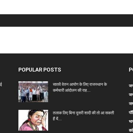
POPULAR POSTS
P
नई
सातवें वेतन आयोग के लिए राजस्थान के
जन
कर्मचारी आंदोलन की राह...
जन
जय
पॉ
तलाक लिए बिना दूसरी शादी की तो आ सकती
हैं यें...
भा
कां