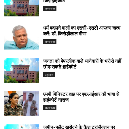
किए:हाईकोर्ट
अजब गजब
धर्म बदलने वालों का एससी-एसटी आरक्षण खत्म
करें: डॉ. किरोड़ीलाल मीणा
अजब गजब
जनता को पेपरलीक वाले थानेदारों के भरोसे नहीं
छोड़ सकते:हाईकोर्ट
एजुकेशन
एमपी मिनिस्टर शाह पर एफआईआर की भाषा से
हाईकोर्ट नाराज
अजब गजब
जमीन-फ्लैट खरीदने के कैश ट्रांजैक्शन पर