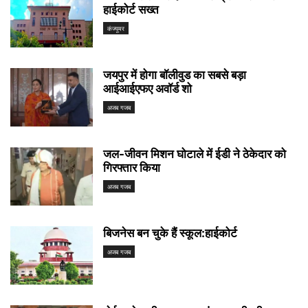
हाईकोर्ट सख्त
कंज्यूमर
जयपुर में होगा बॉलीवुड का सबसे बड़ा
आईआईएफए अवॉर्ड शो
अजब गजब
जल-जीवन मिशन घोटाले में ईडी ने ठेकेदार को
गिरफ्तार किया
अजब गजब
बिजनेस बन चुके हैं स्कूल:हाईकोर्ट
अजब गजब