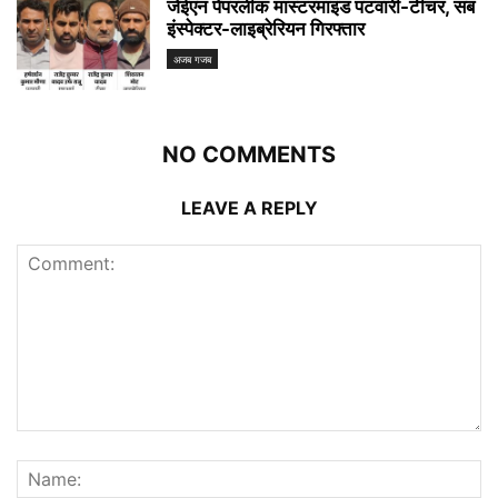
जेईएन पेपरलीक मास्टरमाइंड पटवारी-टीचर, सब
इंस्पेक्टर-लाइब्रेरियन गिरफ्तार
अजब गजब
NO COMMENTS
LEAVE A REPLY