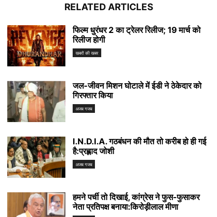
RELATED ARTICLES
फिल्म धुरंधर 2 का ट्रेलर रिलीज; 19 मार्च को
रिलीज होगी
खबरों की खबर
जल-जीवन मिशन घोटाले में ईडी ने ठेकेदार को
गिरफ्तार किया
अजब गजब
I.N.D.I.A. गठबंधन की मौत तो करीब हो ही गई
है:प्रह्लाद जोशी
अजब गजब
हमने पर्ची तो दिखाई, कांग्रेस ने फुस-फुसाकर
नेता प्रतिपक्ष बनाया:किरोड़ीलाल मीणा