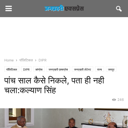
Home
पॉलिटिकल
DIPR
पॉलिटिकल
DIPR
कांग्रेस
जनप्रहरी एक्सप्रेस
जनप्रहरी लेटेस्ट
राज्य
जयपुर
पांच साल कैसे निकले, पता ही नही
भाजपा
सीएमओ राजस्थान
चला:कल्याण सिंह
246