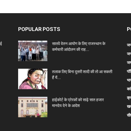
POPULAR POSTS
P
नई
सातवें वेतन आयोग के लिए राजस्थान के
जन
कर्मचारी आंदोलन की राह...
जन
जय
पॉ
तलाक लिए बिना दूसरी शादी की तो आ सकती
हैं यें...
भा
कां
क्
हाईकोर्ट के प्रेरकों को साढ़े सात हजार
मानदेय देने के आदेश
खब
सी