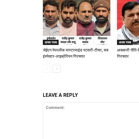
अजब गजब
अजब गजब
जेईएन पेपरलीक मास्टरमाइंड पटवारी-टीचर, सब
आबकारी नीति क
इंस्पेक्टर-लाइब्रेरियन गिरफ्तार
गिरफ्तार
LEAVE A REPLY