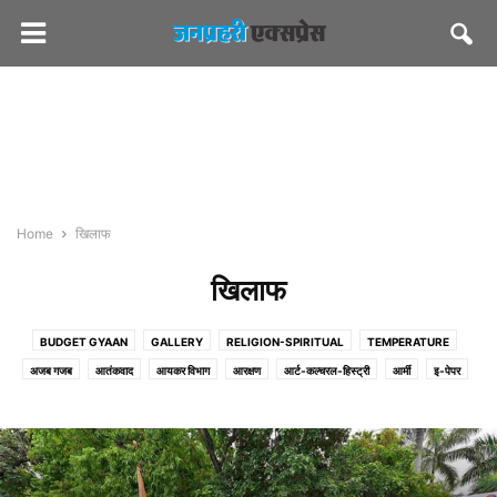
Home
खिलाफ
खिलाफ
BUDGET GYAAN
GALLERY
RELIGION-SPIRITUAL
TEMPERATURE
अजब गजब
आतंकवाद
आयकर विभाग
आरक्षण
आर्ट-कल्चरल-हिस्ट्री
आर्मी
इ-पेपर
एग्रीकल्चर
एजुकेशन
ऑटो/ टेक
ऑडियो-वीडियो
कंज्यूमर
करियर
कर्मचारी संघ
कल्चरल
कोर्ट
क्राइम
खबरों की खबर
खाना खजाना
खिलाफ
चुनाव आयोग
जनप्रहरी एक्सप्रेस
जनप्रहरी लेटेस्ट
जलदाय
जोक्स
ज्योतिष
टूरिज्म
डेयरी
तीसरा मोर्चा
दिवाली
दुर्घटना-हादसे
देश/विदेश
धर्म-अध्यात्म
परिवहन
पीडब्ल्यूडी