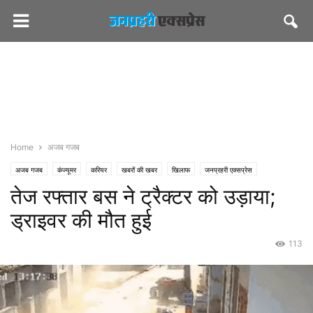
Home
अजब गजब
अजब गजब
कंज्यूमर
करियर
खबरों की खबर
खिलाफ
जनप्रहरी एक्सप्रेस
तेज रफ्तार बस ने ट्रैक्टर को उड़ाया;
जनप्रहरी लेटेस्ट
दुर्घटना-हादसे
राज्य
नागौर
शासन-प्रशासन
ड्राइवर की मौत हुई
113