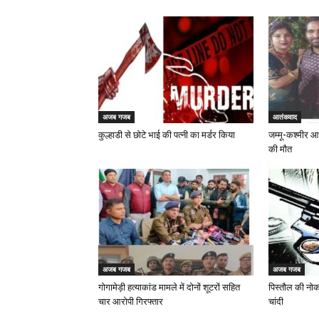
अजब गजब
आतंकवाद
कुल्हाडी से छोटे भाई की पत्नी का मर्डर किया
जम्मू-कश्मीर आत
की मौत
अजब गजब
अजब गजब
गोगामेड़ी हत्याकांड मामले में दोनों शूटरों सहित
पिस्तौल की नोक
चार आरोपी गिरफ्तार
चांदी