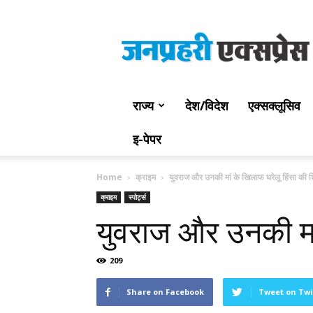
Jan
Prahari
Express
राज्य
देश/विदेश
एक्सक्लूसिव
इ-पेपर
Home
क्राइम
युवराज और उनकी मां के खिलाफ घरेलू हिंसा की
क्राइम
स्पोर्ट्स
युवराज और उनकी मा
209
Share on Facebook
Tweet on Twi