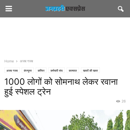
Home
अजब गजब
अजब गजब
कंज्यूमर
करियर
कर्मचारी संघ
कल्चरल
खबरों की खबर
1000 लोगों को सोमनाथ लेकर रवाना
जनप्रहरी एक्सप्रेस
जनप्रहरी लेटेस्ट
राज्य
जयपुर
धर्म-अध्यात्म
पॉलिटिकल
भाजपा
मंदिर
मस्त खबर
समाज
सीएमओ राजस्थान
हुई स्पेशल ट्रेन
26