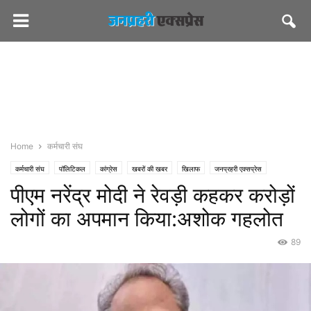
Home
कर्मचारी संघ
कर्मचारी संघ
पॉलिटिकल
कांग्रेस
खबरों की खबर
खिलाफ
जनप्रहरी एक्सप्रेस
पीएम नरेंद्र मोदी ने रेवड़ी कहकर करोड़ों
जनप्रहरी लेटेस्ट
राज्य
जयपुर
पीएमओ इंडिया
भाजपा
सीएमओ राजस्थान
लोगों का अपमान किया:अशोक गहलोत
89