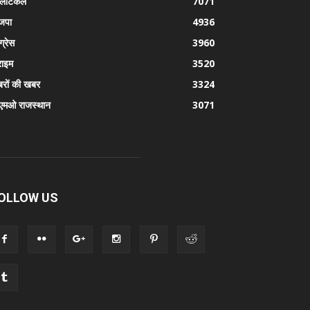
लिटिकल
7071
जपा
4936
ग्रेस
3960
राइम
3520
रों की खबर
3324
एमओ राजस्थान
3071
OLLOW US