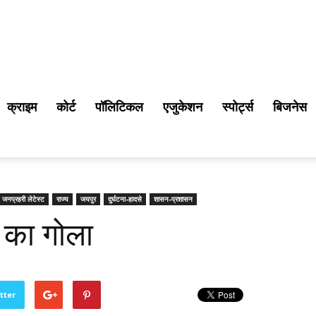
क्राइम
कोर्ट
पॉलिटिकल
एजुकेशन
स्पोर्ट्स
बिजनेस
जनप्रहरी लेटेस्ट
राज्य
जयपुर
दुर्घटना-हादसे
शासन-प्रशासन
का गोला
tter