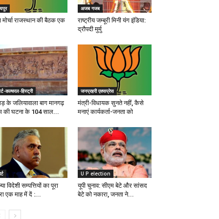
यपुर
अजब गजब
वा मोर्चा राजस्थान की बैठक एक
राष्ट्रीय जम्बूरी मिनी यंग इंडिया:
द्रौपदी मुर्मु
्ट-कल्चरल-हिस्ट्री
जनप्रहरी एक्सप्रेस
गड़ के जलियावाला बाग मानगढ़
मंत्री-विधायक सुनते नहीं, कैसे
म की घटना के 104 साल...
मनाएं कार्यकर्ता-जनता को
र्ट
U P election
्या विदेशी सम्पत्तियों का पूरा
यूपी चुनाव: सीएम बेटे और सांसद
ोरा एक माह में दें :...
बेटे को नकारा, जनता ने...