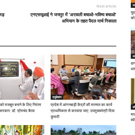
ज
Next article
यु
 लड़
एनएसयूआई ने जयपुर में ‘अरावली बचाओ-भविष्य बचाओ’
को
अभियान के तहत पैदल मार्च निकाला
आर
वा
धा
एजुकेशन
को मजबूत बनाने के लिए निरंतर
प्रदेश में आंगनबाड़ी केंद्रों की मरम्मत का कार्य
को
 सरकार: डॉ. प्रेमचंद बैरवा
प्राथमिकता से करवाया जाए: उपमुख्यमंत्री दिया
माल
कुमारी
ब्य