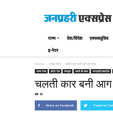
Jan
Prahari
Express
राज्य
देश/विदेश
एक्सक्लूसिव
इ-पेपर
Home
अजब गजब
चलती कार बनी आग का गोला
अजब गजब
ऑटो/ टेक
कंज्यूमर
खबरों की खबर
जनप्रहरी एक्सप्रेस
चलती कार बनी आग 
25
Share on Facebook
Tweet on Twi