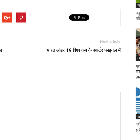
जन
मनु
मक
Next article
का
भारत अंडर 19 विश्व कप के क्वार्टर फाइनल में
D
भूत
बाल
छा
जन
प्
हथ