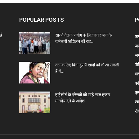
POPULAR POSTS
P
नई
सातवें वेतन आयोग के लिए राजस्थान के
जन
कर्मचारी आंदोलन की राह...
जन
जय
पॉ
तलाक लिए बिना दूसरी शादी की तो आ सकती
हैं यें...
भा
कां
क्
हाईकोर्ट के प्रेरकों को साढ़े सात हजार
मानदेय देने के आदेश
खब
सी