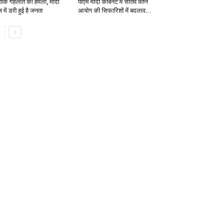
ोक गहलोत का हमला, मोदी
पीएम मोदी केबिनेट में सातवें वेतन
 में डरी हुई है जनता
आयोग की सिफारिशों में बदलाव...