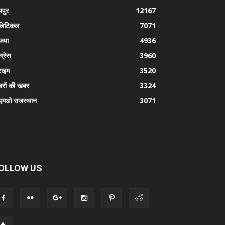
पुर
12167
लिटिकल
7071
जपा
4936
ग्रेस
3960
राइम
3520
रों की खबर
3324
एमओ राजस्थान
3071
OLLOW US