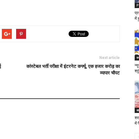
P
प्र
मे
Next article
स्
न्
ई
कांस्टेबल भर्ती परीक्षा में इंटरनेट कर्फ्यू, एक हजार करोड़ का
श्र
व्यापार चौपट
आ
शरा
मे