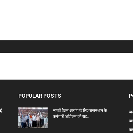
POPULAR POSTS
P
नई
सातवें वेतन आयोग के लिए राजस्थान के
जन
कर्मचारी आंदोलन की राह...
जन
जय