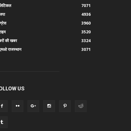
लिटिकल
7071
जपा
4936
ग्रेस
3960
राइम
3520
रों की खबर
3324
एमओ राजस्थान
3071
OLLOW US