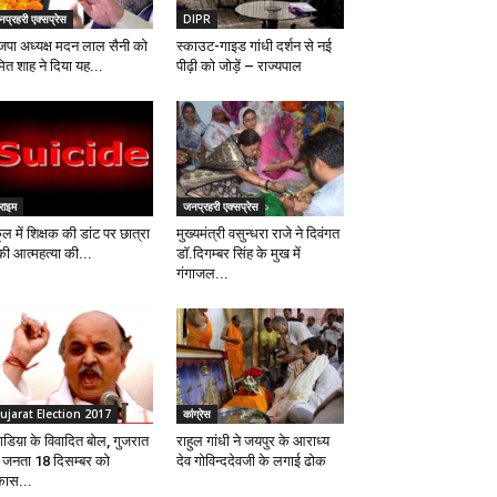
प्रहरी एक्सप्रेस
DIPR
जपा अध्यक्ष मदन लाल सैनी को
स्काउट-गाइड गांधी दर्शन से नई
ित शाह ने दिया यह...
पीढ़ी को जोड़ें – राज्यपाल
राइम
जनप्रहरी एक्सप्रेस
ूल में शिक्षक की डांट पर छात्रा
मुख्यमंत्री वसुन्धरा राजे ने दिवंगत
की आत्महत्या की...
डाॅ.दिगम्बर सिंह के मुख में
गंगाजल...
ujarat Election 2017
कांग्रेस
गडिय़ा के विवादित बोल, गुजरात
राहुल गांधी ने जयपुर के आराध्य
 जनता 18 दिसम्बर को
देव गोविन्ददेवजी के लगाई ढोक
कास...