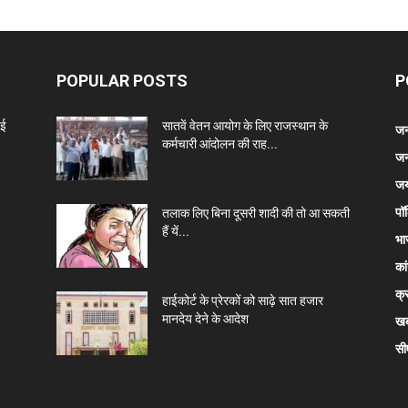
POPULAR POSTS
P
नई
सातवें वेतन आयोग के लिए राजस्थान के
जन
कर्मचारी आंदोलन की राह...
जन
जय
पॉ
तलाक लिए बिना दूसरी शादी की तो आ सकती
हैं यें...
भा
कां
क्
हाईकोर्ट के प्रेरकों को साढ़े सात हजार
मानदेय देने के आदेश
खब
सी