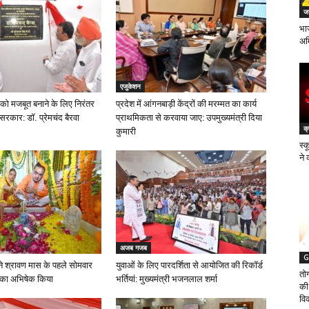
जन
भा
अम
एजुकेशन
को मजबूत बनाने के लिए निरंतर
प्रदेश में आंगनबाड़ी केंद्रों की मरम्मत का कार्य
 सरकार: डॉ. प्रेमचंद बैरवा
प्राथमिकता से करवाया जाए: उपमुख्यमंत्री दिया
क्
कुमारी
स्क
ने 
अजब गजब
G
मा ने श्रावण मास के पहले सोमवार
युवाओं के लिए पारदर्शिता से आयोजित की रिकॉर्ड
तो
 का अभिषेक किया
भर्तियां: मुख्यमंत्री भजनलाल शर्मा
की
वि