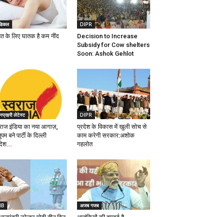
ेडिकल
DIPR
हत के लिए घातक है कम नींद
Decision to Increase
Subsidy for Cow shelters
Soon: Ashok Gehlot
प्रहरी लेटेस्ट
DIPR
वराज इंडिया का नया आगाज़,
प्रदेश के विकास में खुली सोच से
पम बने पार्टी के दिल्ली
काम करेगी सरकार:अशोक
देश...
गहलोत
IB
अजब गजब