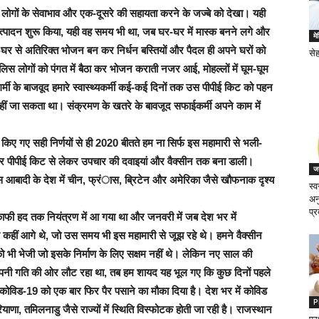
लोगों के सेवाभाव और एक-दूसरे की सहायता करने के जज्बे को देखा। यही
पादन शुरू किया, यही वह समय भी था, जब घर-घर में मास्क बनने लगे और
म
घर से अतिरिक्त भोजन बन कर निर्धन बस्तियों और पैदल ही अपने घरों को
से
ुलिस लोगों को पंगत में बैठा कर भोजन कराती नजर आई, मोहल्लों में घूम-घूम
 के बाजवूद हमारे स्वास्थ्यकर्मी कई-कई दिनों तक उस पीपीई किट को पहन
ीं जा सकता था। संक्रमण के खतरे के बावजूद सफाईकर्मी अपने काम में
र किए गए सही निर्णयों से ही 2020 बीतते हम ना सिर्फ इस महामारी से भली-
 और पीपीई किट से लेकर उपचार की दवाइयां और वैक्सीन तक बना डाली।
जन
इस आबादी के देश में चीन, फ्रंास, ब्रिटेन और अमेरिका जैसे खौफनाक दृश्य
स्
अनु
प्र
काफी हद तक नियंत्रण में आ गया था और जनवरी में जब देश भर में
 कहीं आगे थे, जो उस समय भी इस महामारी से जूझ रहे थे। हमने वैक्सीन
ो भी भेजी जो इसके निर्माण के लिए सक्षम नहीं थे। लेकिन नए साल की
पनी गति की ओर लौट रहा था, तब हम शायद यह भूल गए कि कुछ दिनों पहले
कोविड-19 को एक बार फिर पैर पसाने का मौका दिया है। देश भर में कोविड
P
ियाणा, तमिलनाडु जैसे राज्यों में स्थिति विस्फोटक होती जा रही है। राजस्थान