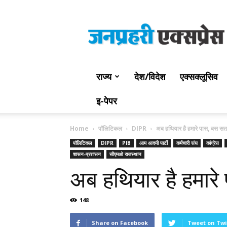
Jan
Prahari
Express
राज्य
देश/विदेश
एक्सक्लूसिव
इ-पेपर
Home
पॉलिटिकल
DIPR
अब हथियार है हमारे पास, बस सत
पॉलिटिकल
DIPR
PIB
आम आदमी पार्टी
कर्मचारी संघ
कांग्रेस
शासन-प्रशासन
सीएमओ राजस्थान
अब हथियार है हमारे
148
Share on Facebook
Tweet on Twi