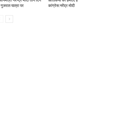
धानमंत्री नरेन्‍द्र मोदी तीन दिन
आतंकियों की हमदर्द है
 गुजरात यात्रा पर
कांग्रेस:नरेंद्र मोदी