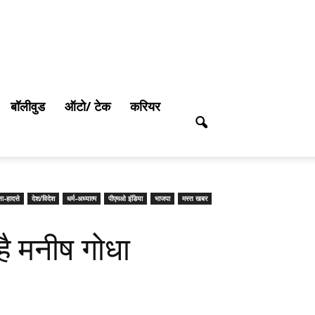
बॉलीवुड
ऑटो/ टेक
करियर
टना-हादसे
देश/विदेश
धर्म-अध्यात्म
पीएमओ इंडिया
भाजपा
मस्त खबर
ै मनीष गोधा