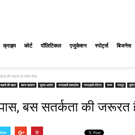
क्राइम
कोर्ट
पॉलिटिकल
एजुकेशन
स्पोर्ट्स
बिजनेस
र्कता की जरूरत है मनीष गोधा
खबरों की खबर
खाना खजाना
चुनाव आयोग
जनप्रहरी एक्सप्रेस
जनप्रहरी लेटेस्ट
राज्य
जयपुर
दुर्घ
 पास, बस सतर्कता की जरूरत ह
tter