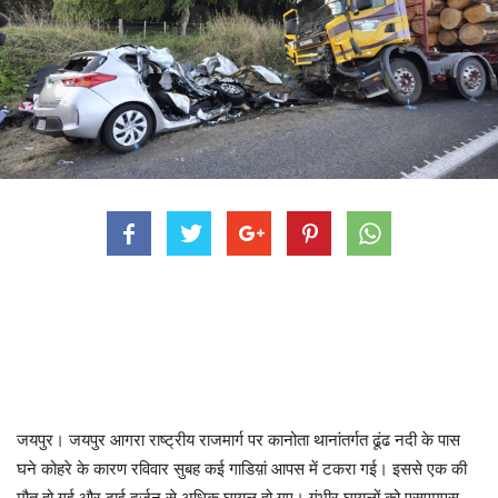
जयपुर। जयपुर आगरा राष्ट्रीय राजमार्ग पर कानोता थानांतर्गत ढूंढ नदी के पास
घने कोहरे के कारण रविवार सुबह कई गाडिय़ां आपस में टकरा गई। इससे एक की
मौत हो गई और ढाई दर्जन से अधिक घायल हो गए। गंभीर घायलों को एसएमएस