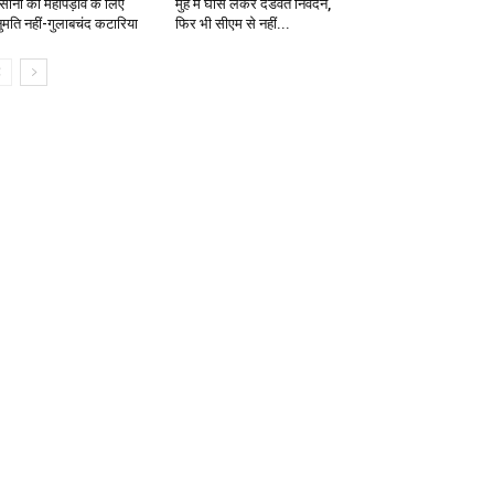
सानों को महापड़ाव के लिए
मुंह में घास लेकर दंडवत निवेदन,
ुमति नहीं-गुलाबचंद कटारिया
फिर भी सीएम से नहीं...