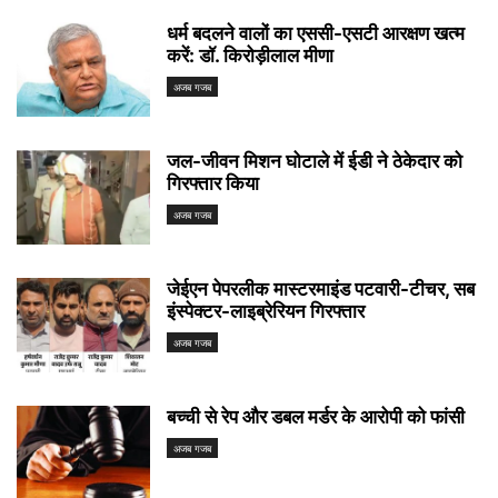
धर्म बदलने वालों का एससी-एसटी आरक्षण खत्म
करें: डॉ. किरोड़ीलाल मीणा
अजब गजब
जल-जीवन मिशन घोटाले में ईडी ने ठेकेदार को
गिरफ्तार किया
अजब गजब
जेईएन पेपरलीक मास्टरमाइंड पटवारी-टीचर, सब
इंस्पेक्टर-लाइब्रेरियन गिरफ्तार
अजब गजब
बच्ची से रेप और डबल मर्डर के आरोपी को फांसी
अजब गजब