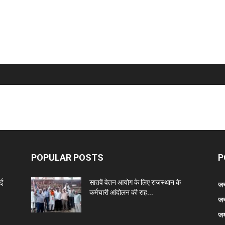
POPULAR POSTS
P
नई
सातवें वेतन आयोग के लिए राजस्थान के
जन
कर्मचारी आंदोलन की राह...
जन
जय