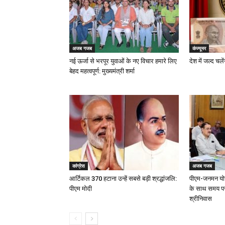
अजब गजब
कंज्यूमर
नई ऊर्जा से भरपूर युवाओं के नए विचार हमारे लिए
देश में जल्द चल
बेहद महत्वपूर्ण: मुख्यमंत्री शर्मा
कांग्रेस
अजब गजब
आर्टिकल 370 हटाना उन्हें सबसे बड़ी श्रद्धांजलि:
पीएम-जनमन योजना
पीएम मोदी
के साथ समय पर प
श्रीनिवास