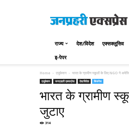
Jan
Prahari
Express
राज्य
देश/विदेश
एक्सक्लूसिव
इ-पेपर
Home
एजुकेशन
भारत के ग्रामीण स्कूलों के लिए NGO ने अमेरि
एजुकेशन
जनप्रहरी एक्सप्रेस
देश/विदेश
बिजनेस
भारत के ग्रामीण स्
जुटाए
314