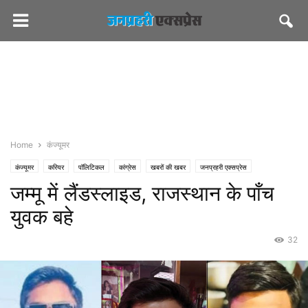
Home
कंज्यूमर
कंज्यूमर
करियर
पॉलिटिकल
कांग्रेस
खबरों की खबर
जनप्रहरी एक्सप्रेस
जम्मू में लैंडस्लाइड, राजस्थान के पाँच
जनप्रहरी लेटेस्ट
राज्य
जयपुर
दुर्घटना-हादसे
धौलपुर
पीएमओ इंडिया
भाजपा
मौसम
सीएमओ राजस्थान
सेहत
युवक बहे
32