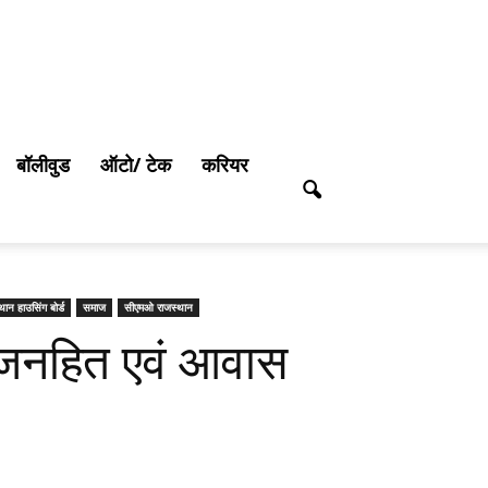
बॉलीवुड
ऑटो/ टेक
करियर
थान हाउसिंग बोर्ड
समाज
सीएमओ राजस्थान
ं जनहित एवं आवास