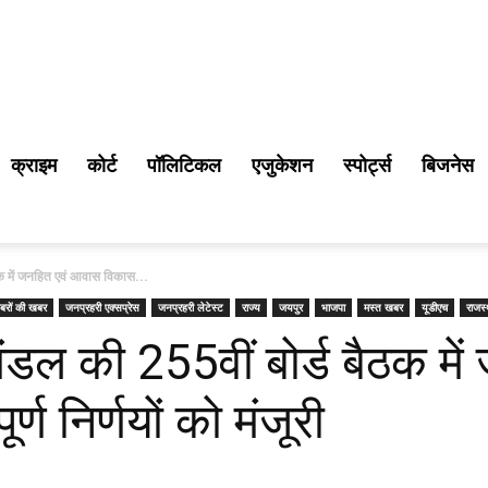
क्राइम
कोर्ट
पॉलिटिकल
एजुकेशन
स्पोर्ट्स
बिजनेस
क में जनहित एवं आवास विकास...
बरों की खबर
जनप्रहरी एक्सप्रेस
जनप्रहरी लेटेस्ट
राज्य
जयपुर
भाजपा
मस्त खबर
यूडीएच
राजस्
डल की 255वीं बोर्ड बैठक मे
र्ण निर्णयों को मंजूरी