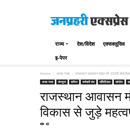
Jan
Prahari
Express
राज्य
देश/विदेश
एक्सक्लूसिव
इ-पेपर
Home
अजब गजब
राजस्थान आवासन मंडल की 255वीं बोर्ड बैठ
अजब गजब
कंज्यूमर
करियर
कर्मचारी संघ
पॉलिटिकल
कांग्रेस
ख
राजस्थान आवासन मं
विकास से जुड़े महत्वपू
43