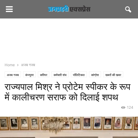
Home
अजब गजब
अजब गजब
कंज्यूमर
करियर
कर्मचारी संघ
पॉलिटिकल
कांग्रेस
खबरों की खबर
राज्यपाल मिश्र ने प्रोटेम स्पीकर के रूप
जनप्रहरी एक्सप्रेस
जनप्रहरी लेटेस्ट
राज्य
जयपुर
भाजपा
विचार
सीएमओ राजस्थान
में कालीचरण सराफ को दिलाई शपथ
124