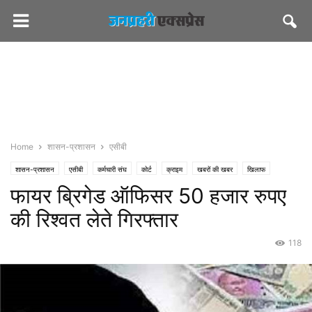
Home
शासन-प्रशासन
एसीबी
शासन-प्रशासन
एसीबी
कर्मचारी संघ
कोर्ट
क्राइम
खबरों की खबर
खिलाफ
फायर ब्रिगेड ऑफिसर 50 हजार रुपए
जनप्रहरी एक्सप्रेस
जनप्रहरी लेटेस्ट
राज्य
जयपुर
की रिश्वत लेते गिरफ्तार
118