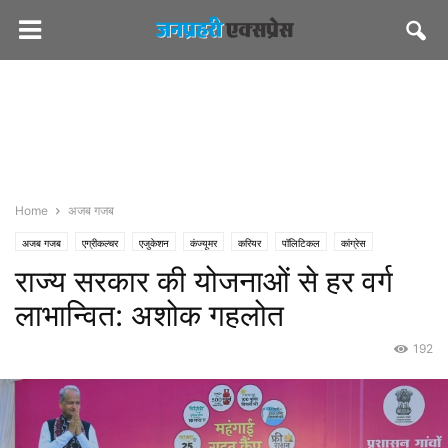
Home
अजब गजब
अजब गजब
एग्रीकल्चर
एजुकेशन
कंज्यूमर
करियर
पॉलिटिकल
कांग्रेस
राज्य सरकार की योजनाओं से हर वर्ग
खबरों की खबर
खिलाफ
जनप्रहरी एक्सप्रेस
जनप्रहरी लेटेस्ट
राज्य
जयपुर
शासन-प्रशासन
मेडिकल
सीएमओ राजस्थान
सेहत
लाभान्वित: अशोक गहलोत
192