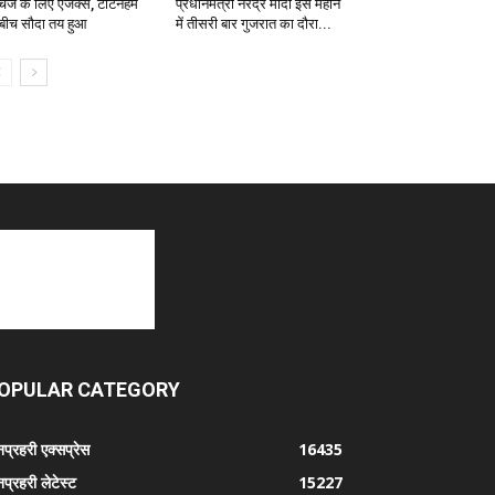
ंचेज के लिए एजेक्स, टोटेनहम
प्रधानमंत्री नरेंद्र मोदी इस महीने
 बीच सौदा तय हुआ
में तीसरी बार गुजरात का दौरा...
OPULAR CATEGORY
प्रहरी एक्सप्रेस
16435
प्रहरी लेटेस्ट
15227