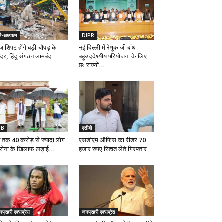
्म-अध्यात्म
DIPR
शिफ्ट होंगे बड़ी चौपड़ के
नई दिल्ली में रेणुकाजी बांध
दिर, हिंदू संगठन लामबंद
बहुउददेश्यीय परियोजना के लिए
छः राज्यों...
IB
एसीबी
 तक 40 करोड़ से ज्‍यादा लोग
एसडीएम ऑफिस का रीडर 70
रोना के खिलाफ लड़ाई...
हजार रुपए रिश्वत लेते गिरफ्तार
प्रहरी एक्सप्रेस
जनप्रहरी एक्सप्रेस