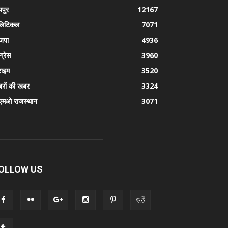
पुर
12167
लिटिकल
7071
जपा
4936
ग्रेस
3960
राइम
3520
रों की खबर
3324
एमओ राजस्थान
3071
OLLOW US