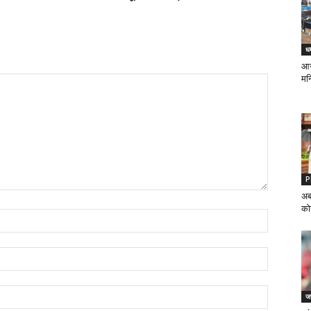
धर
आज 
मन्
P
अब
को
जन