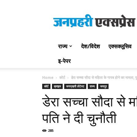
Jan
Prahari
Express
राज्य
देश/विदेश
एक्सक्लूसिव
इ-पेपर
Home
कोर्ट
डेरा सच्चा सौदा से महिला के गायब होने का मामला,
कोर्ट
क्राइम
जनप्रहरी लेटेस्ट
राज्य
जयपुर
डेरा सच्चा सौदा से
पति ने दी चुनौती
285