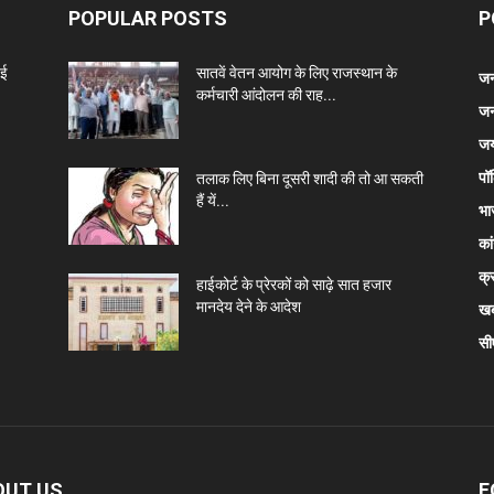
POPULAR POSTS
P
नई
सातवें वेतन आयोग के लिए राजस्थान के
जन
कर्मचारी आंदोलन की राह...
जन
जय
पॉ
तलाक लिए बिना दूसरी शादी की तो आ सकती
हैं यें...
भा
कां
क्
हाईकोर्ट के प्रेरकों को साढ़े सात हजार
मानदेय देने के आदेश
खब
सी
OUT US
F