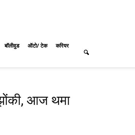
बॉलीवुड
ऑटो/ टेक
करियर
 झोंकी, आज थमा