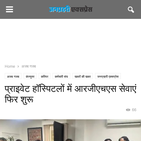
Home
अजब गजब
अजब गजब
कंज्यूमर
करियर
कर्मचारी संघ
खबरों की खबर
जनप्रहरी एक्सप्रेस
प्राइवेट हॉस्पिटलों में आरजीएचएस सेवाएं
जनप्रहरी लेटेस्ट
राज्य
जयपुर
पॉलिटिकल
भाजपा
मस्त खबर
शासन-प्रशासन
मेडिकल
समाज
सीएमओ राजस्थान
सेहत
फिर शुरू
66