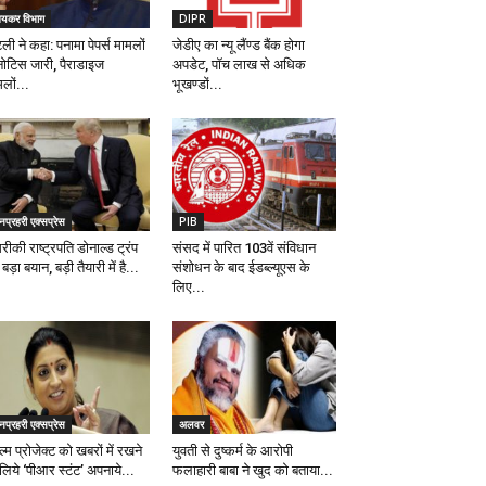
यकर विभाग
DIPR
ली ने कहा: पनामा पेपर्स मामलों
जेडीए का न्यू लैंण्ड बैंक होगा
 नोटिस जारी, पैराडाइज
अपडेट, पॉच लाख से अधिक
लों...
भूखण्डों...
प्रहरी एक्सप्रेस
PIB
ीकी राष्ट्रपति डोनाल्ड ट्रंप
संसद में पारित 103वें संविधान
बड़ा बयान, बड़ी तैयारी में है...
संशोधन के बाद ईडब्ल्यूएस के
लिए...
प्रहरी एक्सप्रेस
अलवर
्म प्रोजेक्ट को खबरों में रखने
युवती से दुष्कर्म के आरोपी
लिये ‘पीआर स्टंट’ अपनाये...
फलाहारी बाबा ने खुद को बताया...