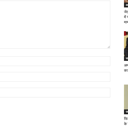
आ
जेट
में
माम
जन
अमर
का 
जन
फिल
के 