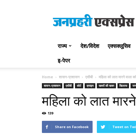
Jan
Prahari
Express
राज्य
देश/विदेश
एक्सक्लूसिव
इ-पेपर
Home
शासन-प्रशासन
एसीबी
महिला को लात मारने वाला कॉन्
शासन-प्रशासन
एसीबी
कोर्ट
क्राइम
खबरों की खबर
खिलाफ
जनप
महिला को लात मारने व
139
Share on Facebook
Tweet on Twi