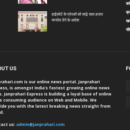
कां
क्
हाईकोर्ट के प्रेरकों को साढ़े सात हजार
मानदेय देने के आदेश
खब
सी
OUT US
F
rahari.com is our online news portal. Janprahari
ess, is amongst India’s fastest growing online news
s. Janprahari Express is building a loyal base of online
s consuming audience on Web and Mobile. We
ide you with the latest breaking news straight from
d.
tact us:
admin@janprahari.com