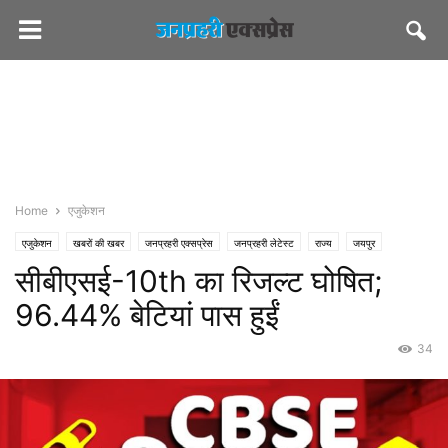
Home
एजुकेशन
एजुकेशन
खबरों की खबर
जनप्रहरी एक्सप्रेस
जनप्रहरी लेटेस्ट
राज्य
जयपुर
सीबीएसई-10th का रिजल्ट घोषित;
मस्त खबर
समाज
96.44% बेटियां पास हुईं
34