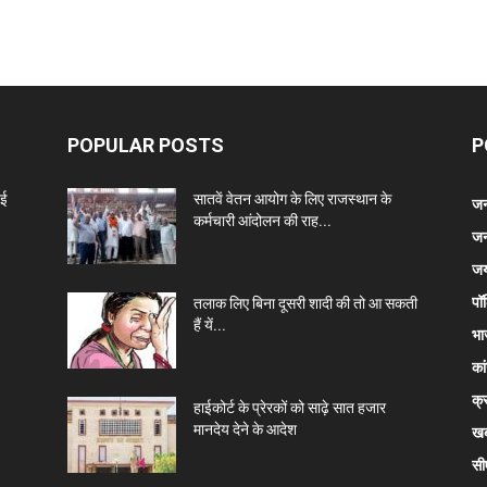
POPULAR POSTS
P
नई
सातवें वेतन आयोग के लिए राजस्थान के
जन
कर्मचारी आंदोलन की राह...
जन
जय
पॉ
तलाक लिए बिना दूसरी शादी की तो आ सकती
हैं यें...
भा
कां
क्
हाईकोर्ट के प्रेरकों को साढ़े सात हजार
मानदेय देने के आदेश
खब
सी