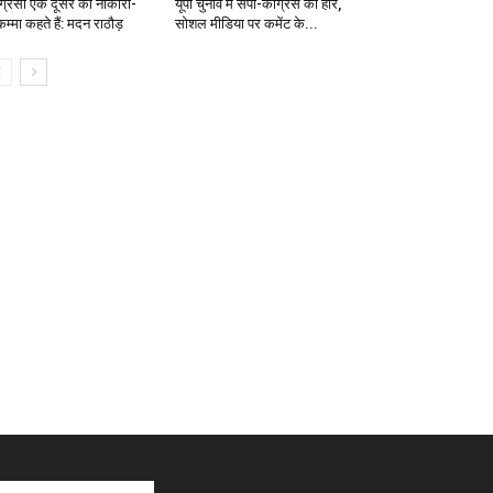
ंग्रेसी एक दूसरे को नाकारा-
यूपी चुनाव में सपा-कांग्रेस की हार,
म्मा कहते हैं: मदन राठौड़
सोशल मीडिया पर कमेंट के...