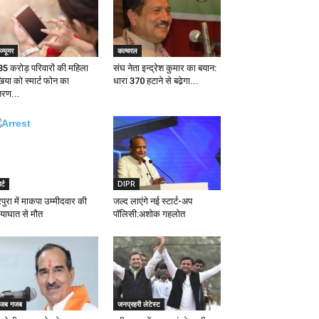
ज्यूमर
कल्चरल
35 करोड़ परिवारों की महिला
संघ नेता इन्द्रेश कुमार का बयान:
िया को स्मार्ट फोन का
धारा 370 हटाने से बढे़गा...
तरण...
र्ट
DIPR
िपुरा में माकपा उम्मीदवार की
जल्द लाएंगे नई स्टार्ट-अप
दयाघात से मौत
पॉलिसी:अशोक गहलोत
जब गजब
जनप्रहरी लेटेस्ट