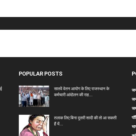
POPULAR POSTS
P
नई
सातवें वेतन आयोग के लिए राजस्थान के
जन
कर्मचारी आंदोलन की राह...
जन
जय
पॉ
तलाक लिए बिना दूसरी शादी की तो आ सकती
हैं यें...
भा
कां