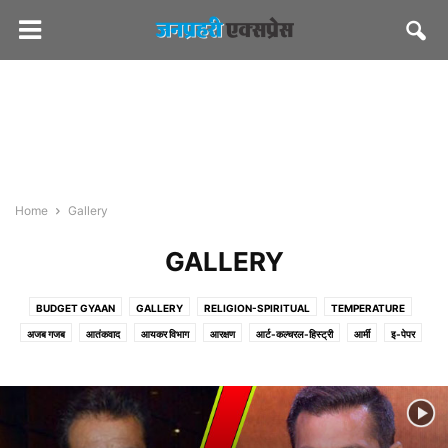
Home
Gallery
GALLERY
BUDGET GYAAN
GALLERY
RELIGION-SPIRITUAL
TEMPERATURE
अजब गजब
आतंकवाद
आयकर विभाग
आरक्षण
आर्ट-कल्चरल-हिस्ट्री
आर्मी
इ-पेपर
एग्रीकल्चर
एजुकेशन
ऑटो/ टेक
ऑडियो-वीडियो
कंज्यूमर
करियर
कर्मचारी संघ
कल्चरल
कोर्ट
क्राइम
खबरों की खबर
खाना खजाना
खिलाफ
चुनाव आयोग
जनप्रहरी एक्सप्रेस
जनप्रहरी लेटेस्ट
जलदाय
जोक्स
ज्योतिष
टूरिज्म
डेयरी
तीसरा मोर्चा
दिवाली
दुर्घटना-हादसे
देश/विदेश
धर्म-अध्यात्म
परिवहन
पीडब्ल्यूडी