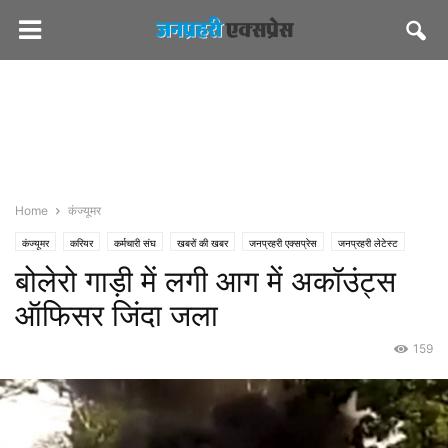
Home
कंज्यूमर
कंज्यूमर
करियर
कर्मचारी संघ
खबरों की खबर
जनप्रहरी एक्सप्रेस
जनप्रहरी लेटेस्ट
बोलेरो गाड़ी में लगी आग में अकॉउंट्स
राज्य
जयपुर
दुर्घटना-हादसे
शासन-प्रशासन
मेडिकल
ऑफिसर जिंदा जला
159