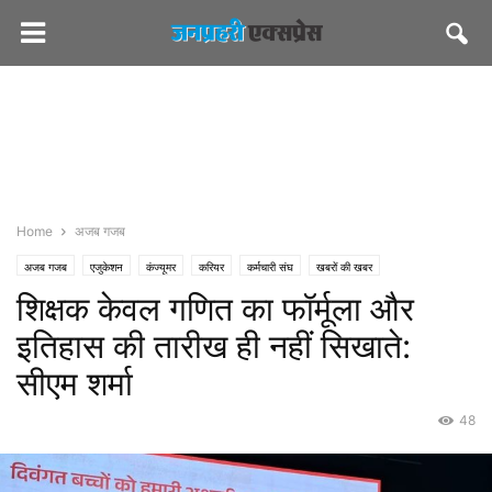
Home
अजब गजब
अजब गजब
एजुकेशन
कंज्यूमर
करियर
कर्मचारी संघ
खबरों की खबर
शिक्षक केवल गणित का फॉर्मूला और
जनप्रहरी एक्सप्रेस
जनप्रहरी लेटेस्ट
राज्य
जयपुर
पॉलिटिकल
बढ़ रहा
बिजनेस
भाजपा
मस्त खबर
समाज
सीएमओ राजस्थान
इतिहास की तारीख ही नहीं सिखाते:
सीएम शर्मा
48